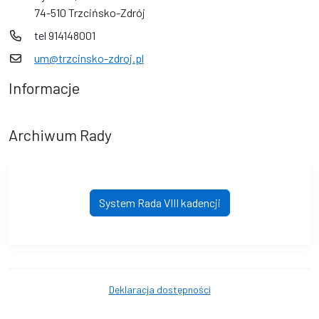
74-510 Trzcińsko-Zdrój
tel 914148001
um@trzcinsko-zdroj.pl
Informacje
Archiwum Rady
System Rada VIII kadencji
Deklaracja dostępności
© Gmina Trzcińsko-Zdrój. © 2016 - 2026 Wszystkie prawa