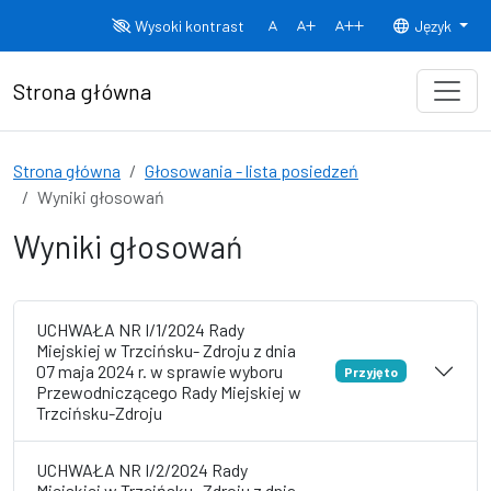
Przejdź do treści
Wysoki kontrast
Język
Normalny rozmiar czcionki
Rozmiar czcionki 150%
Rozmiar czcionki
Strona główna
Strona główna
Głosowania - lista posiedzeń
Wyniki głosowań
Wyniki głosowań
UCHWAŁA NR I/1/2024 Rady
Miejskiej w Trzcińsku- Zdroju z dnia
07 maja 2024 r. w sprawie wyboru
Przyjęto
Przewodniczącego Rady Miejskiej w
Trzcińsku-Zdroju
UCHWAŁA NR I/2/2024 Rady
Miejskiej w Trzcińsku- Zdroju z dnia