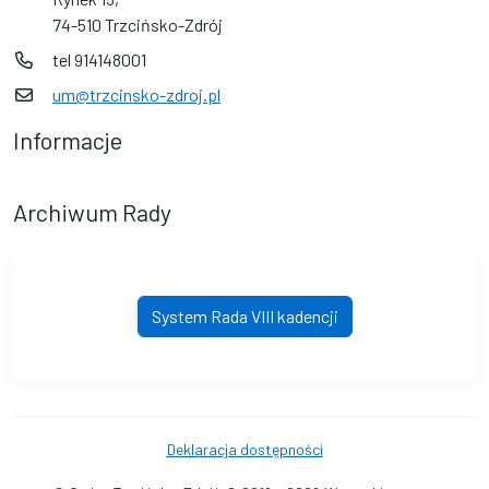
74-510 Trzcińsko-Zdrój
tel 914148001
um@trzcinsko-zdroj.pl
Informacje
Archiwum Rady
System Rada VIII kadencji
Deklaracja dostępności