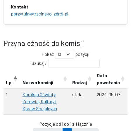
Kontakt
pprzytula@trzcinsko-zdroj.pl
Przynależność do komisji
Pokaż
pozycji
Szukaj:
Data
Lp.
Nazwa komisji
Rodzaj
powołania
1
Komisja Oświaty,
stała
2024-05-07
Zdrowia, Kultury i
Spraw Socjalnych
Pozycje od 1 do 1 z 1 łącznie