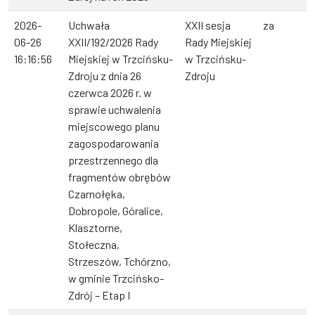
2026-
Uchwała
XXII sesja
za
06-26
XXII/192/2026 Rady
Rady Miejskiej
16:16:56
Miejskiej w Trzcińsku-
w Trzcińsku-
Zdroju z dnia 26
Zdroju
czerwca 2026 r. w
sprawie uchwalenia
miejscowego planu
zagospodarowania
przestrzennego dla
fragmentów obrębów
Czarnołęka,
Dobropole, Góralice,
Klasztorne,
Stołeczna,
Strzeszów, Tchórzno,
w gminie Trzcińsko-
Zdrój – Etap I