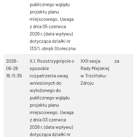
publicznego wglądu
projektu planu
miejscowego. Uwaga
z dnia 05 czerwca
2026 r. (data wpływu)
dotycząca działki nr
133/1, obręb Stołeczna
2026-
II.1. Rozstrzygnięcie o
XXII sesja
za
06-26
sposobie
Rady Miejskiej
16:11:39
rozpatrzenia uwag
w Trzcińsku-
wniesionych do
Zdroju
wyłożonego do
publicznego wglądu
projektu planu
miejscowego. Uwaga
z dnia 03 czerwca
2026 r. (data wpływu)
dotycząca działki nr