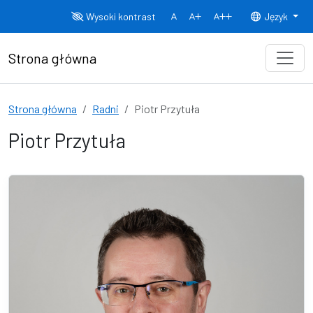
Przejdź do treści
Wysoki kontrast
Język
Normalny rozmiar czcionki
Rozmiar czcionki 150%
Rozmiar czcionki
Strona główna
Strona główna
Radni
Piotr Przytuła
Piotr Przytuła