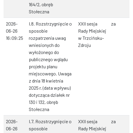
164/2, obręb
Stołeczna
2026-
I.8. Rozstrzygnięcie o
XXII sesja
za
06-26
sposobie
Rady Miejskiej
16:09:25
rozpatrzenia uwag
w Trzcińsku-
wniesionych do
Zdroju
wyłożonego do
publicznego wglądu
projektu planu
miejscowego. Uwaga
z dnia 18 kwietnia
2025 r. (data wpływu)
dotycząca działek nr
130 i 132, obręb
Stołeczna
2026-
I.7. Rozstrzygnięcie o
XXII sesja
za
06-26
sposobie
Rady Miejskiej