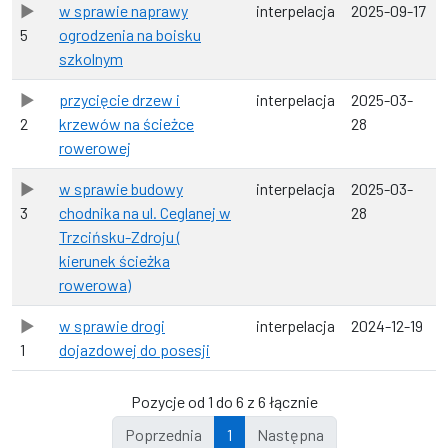
w sprawie naprawy
interpelacja
2025-09-17
5
ogrodzenia na boisku
szkolnym
przycięcie drzew i
interpelacja
2025-03-
2
krzewów na ścieżce
28
rowerowej
w sprawie budowy
interpelacja
2025-03-
3
chodnika na ul. Ceglanej w
28
Trzcińsku-Zdroju (
kierunek ścieżka
rowerowa)
w sprawie drogi
interpelacja
2024-12-19
1
dojazdowej do posesji
Pozycje od 1 do 6 z 6 łącznie
Poprzednia
1
Następna