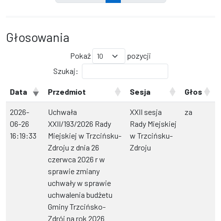
Głosowania
Pokaż
pozycji
Szukaj:
Data
Przedmiot
Sesja
Głos
2026-
Uchwała
XXII sesja
za
06-26
XXII/193/2026 Rady
Rady Miejskiej
16:19:33
Miejskiej w Trzcińsku-
w Trzcińsku-
Zdroju z dnia 26
Zdroju
czerwca 2026 r w
sprawie zmiany
uchwały w sprawie
uchwalenia budżetu
Gminy Trzcińsko-
Zdrój na rok 2026