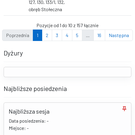
127, 130, 133/1, 132,
obręb Stołeczna
Pozycje od 1 do 10 z 157 łącznie
Poprzednia
1
2
3
4
5
…
16
Następna
Dyżury
Najbliższe posiedzenia
Najbliższa sesja
Data posiedzenia: -
Miejsce: -