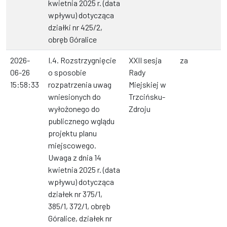
kwietnia 2025 r. (data
wpływu) dotycząca
działki nr 425/2,
obręb Góralice
2026-
I.4. Rozstrzygnięcie
XXII sesja
za
06-26
o sposobie
Rady
15:58:33
rozpatrzenia uwag
Miejskiej w
wniesionych do
Trzcińsku-
wyłożonego do
Zdroju
publicznego wglądu
projektu planu
miejscowego.
Uwaga z dnia 14
kwietnia 2025 r. (data
wpływu) dotycząca
działek nr 375/1,
385/1, 372/1, obręb
Góralice, działek nr