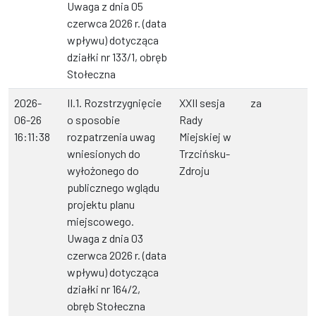
Uwaga z dnia 05
czerwca 2026 r. (data
wpływu) dotycząca
działki nr 133/1, obręb
Stołeczna
2026-
II.1. Rozstrzygnięcie
XXII sesja
za
06-26
o sposobie
Rady
16:11:38
rozpatrzenia uwag
Miejskiej w
wniesionych do
Trzcińsku-
wyłożonego do
Zdroju
publicznego wglądu
projektu planu
miejscowego.
Uwaga z dnia 03
czerwca 2026 r. (data
wpływu) dotycząca
działki nr 164/2,
obręb Stołeczna