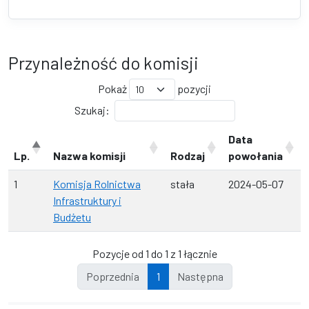
Przynależność do komisji
Pokaż
pozycji
Szukaj:
Data
Lp.
Nazwa komisji
Rodzaj
powołania
1
Komisja Rolnictwa
stała
2024-05-07
Infrastruktury i
Budżetu
Pozycje od 1 do 1 z 1 łącznie
Poprzednia
1
Następna