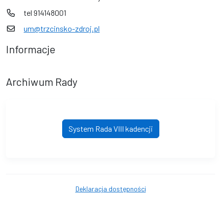
tel 914148001
um@trzcinsko-zdroj.pl
Informacje
Archiwum Rady
System Rada VIII kadencji
Deklaracja dostępności
© Gmina Trzcińsko-Zdrój. © 2016 - 2026 Wszystkie prawa
zastrzeżone. Wykonanie i obsługa techniczna
AlfaTV - System Rada