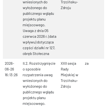
wniesionych do
Trzcińsku-
wyłożonego do
Zdroju
publicznego wglądu
projektu planu
miejscowego.
Uwaga z dnia 05
czerwca 2026 r. (data
wpływu) dotycząca
części działki nr 127,
obręb Stołeczna
2026-
II.2. Rozstrzygnięcie
XXII sesja
za
06-26
o sposobie
Rady
16:13:26
rozpatrzenia uwag
Miejskiej w
wniesionych do
Trzcińsku-
wyłożonego do
Zdroju
publicznego wglądu
projektu planu
miejscowego.