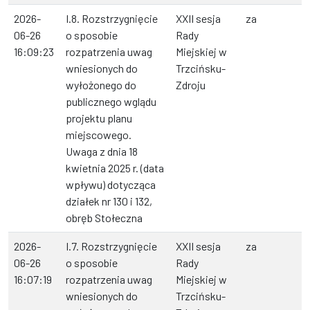
2026-
I.8. Rozstrzygnięcie
XXII sesja
za
06-26
o sposobie
Rady
16:09:23
rozpatrzenia uwag
Miejskiej w
wniesionych do
Trzcińsku-
wyłożonego do
Zdroju
publicznego wglądu
projektu planu
miejscowego.
Uwaga z dnia 18
kwietnia 2025 r. (data
wpływu) dotycząca
działek nr 130 i 132,
obręb Stołeczna
2026-
I.7. Rozstrzygnięcie
XXII sesja
za
06-26
o sposobie
Rady
16:07:19
rozpatrzenia uwag
Miejskiej w
wniesionych do
Trzcińsku-