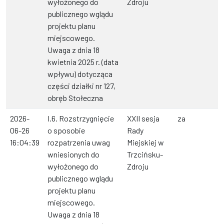
wyłożonego do
Zdroju
publicznego wglądu
projektu planu
miejscowego.
Uwaga z dnia 18
kwietnia 2025 r. (data
wpływu) dotycząca
części działki nr 127,
obręb Stołeczna
2026-
I.6. Rozstrzygnięcie
XXII sesja
za
06-26
o sposobie
Rady
16:04:39
rozpatrzenia uwag
Miejskiej w
wniesionych do
Trzcińsku-
wyłożonego do
Zdroju
publicznego wglądu
projektu planu
miejscowego.
Uwaga z dnia 18